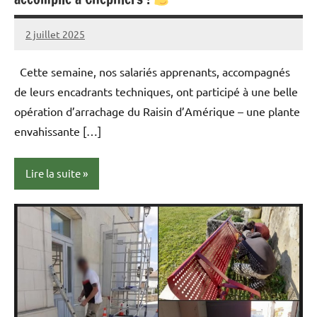
2 juillet 2025
admin
Aucun
commentaire
Cette semaine, nos salariés apprenants, accompagnés
de leurs encadrants techniques, ont participé à une belle
opération d’arrachage du Raisin d’Amérique – une plante
envahissante […]
Lire la suite
actualités