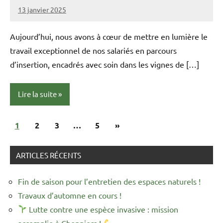
13 janvier 2025
admin
Aucun
commentaire
Aujourd’hui, nous avons à cœur de mettre en lumière le
travail exceptionnel de nos salariés en parcours
d’insertion, encadrés avec soin dans les vignes de […]
Lire la suite
Pagination
Articles
1
actualités
2
3
…
5
»
des
suivants
publications
ARTICLES RÉCENTS
Fin de saison pour l’entretien des espaces naturels !
Travaux d’automne en cours !
Lutte contre une espèce invasive : mission
accomplie à Chepniers !