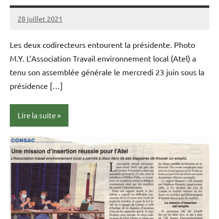
28 juillet 2021
admin
Aucun
commentaire
Les deux codirecteurs entourent la présidente. Photo
M.Y. L’Association Travail environnement local (Atel) a
tenu son assemblée générale le mercredi 23 juin sous la
présidence […]
Lire la suite
Presse