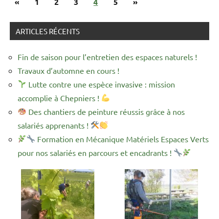
Publications
Articles
«
Presse
1
2
3
4
5
»
des
précédentes
suivants
publications
ARTICLES RÉCENTS
Fin de saison pour l’entretien des espaces naturels !
Travaux d’automne en cours !
Lutte contre une espèce invasive : mission
accomplie à Chepniers !
Des chantiers de peinture réussis grâce à nos
salariés apprenants !
Formation en Mécanique Matériels Espaces Verts
pour nos salariés en parcours et encadrants !