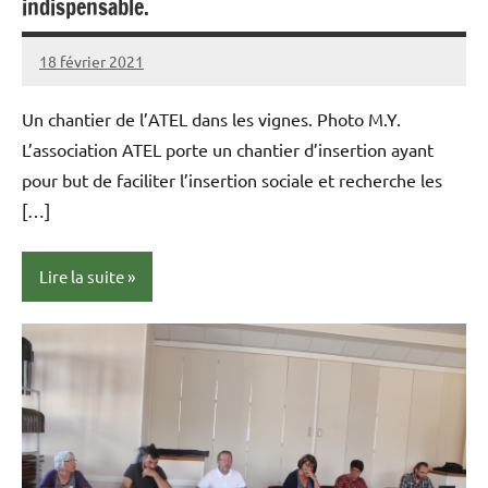
indispensable.
18 février 2021
admin
Aucun
commentaire
Un chantier de l’ATEL dans les vignes. Photo M.Y.
L’association ATEL porte un chantier d’insertion ayant
pour but de faciliter l’insertion sociale et recherche les
[…]
Lire la suite
Presse