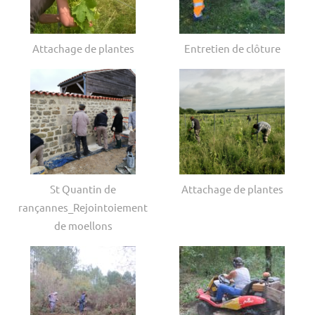
Attachage de plantes
Entretien de clôture
St Quantin de
Attachage de plantes
rançannes_Rejointoiement
de moellons