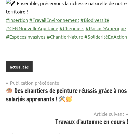
Ensemble, préservons la richesse naturelle de notre
territoire !
#Insertion
#TravailEnvironnement
#Biodiversité
#CENNouvelleAquitaine
#Chepniers
#RaisinDAmerique
#EspècesInvasives
#ChantierNature
#SolidaritéEnAction
actualités
Navigation
Publication précédente
Des chantiers de peinture réussis grâce à nos
de
salariés apprenants !
l’article
Article suivant
Travaux d’automne en cours !