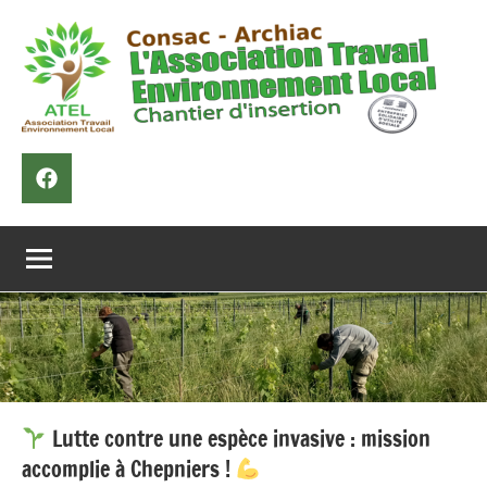
Aller
au
contenu
ATEL
Entreprise
sociale
F
inclusive
Lutte contre une espèce invasive : mission
accomplie à Chepniers !